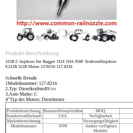
PRIVACY
POLICY
Produkt-Beschreibung
325B C-Injektor für Bagger 3114 3116 950F Treibstoffinjektor
E322B 322B Motor 1278216 127-8216
Schnelle Details
1Modellnummer: 127-8216
2,Typ: Dieselkraftstoff
Ktor
3,Auto Marke: C
4"Typ des Motors: Dieselmotor
Produktbezeichnung
:
Brennstoffeinspritzdüse
MOQ
:
Standort
von
Herkunft:
USA
Verfügbarkeit:
Markenbezeichnung
:
Versorgungsfähigkeit
:
Modellnummer:
325B
Andere verfügbare
Modelle: