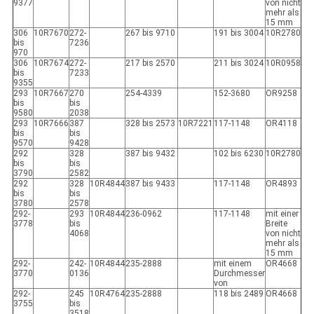
9377
von nicht
mehr als
15 mm
306
10R7670
272-
267 bis 9710
191 bis 3004
10R2780
bis
7236
970
306
10R7674
272-
217 bis 2570
211 bis 3024
10R0958
bis
7233
9355
293
10R7667
270
254-4339
152-3680
OR9258
bis
bis
9580
2038
293
10R7666
387
328 bis 2573
10R7221
117-1148
OR4118
bis
bis
9570
9428
292
328
387 bis 9432
102 bis 6230
10R2780
bis
bis
3790
2582
292
328
10R4844
387 bis 9433
117-1148
OR4893
bis
bis
3780
2578
292-
293
10R4844
236-0962
117-1148
mit einer
3778
bis
Breite
4068
von nicht
mehr als
15 mm
292-
242-
10R4844
235-2888
mit einem
OR4668
3770
0136
Durchmesser
von
292-
245
10R4764
235-2888
118 bis 2489
OR4668
3755
bis
3518