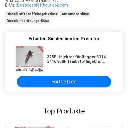
Whatsapp: +86 13143601772
E-Mail:
Bestdiesel01@outlook.com
Dieselkraftstoffeinspritzdüse
Automotordüse
Dieseleinspritzungs-Düse
Erhalten Sie den besten Preis für
325B -Injektor für Bagger 3114
3116 950F Treibstoffinjektor
E322B 322B Motor 1278216 127-
8216
Fortsetzen
Top Produkte