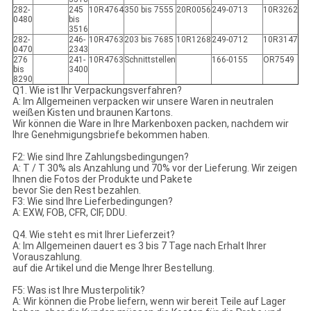
282-
245
10R4764
350 bis 7555
20R0056
249-0713
10R3262
0480
bis
3516
282-
246-
10R4763
203 bis 7685
10R1268
249-0712
10R3147
0470
2343
276
241-
10R4763
Schnittstellen
166-0155
OR7549
bis
3400
8290
Q1. Wie ist Ihr Verpackungsverfahren?
A: Im Allgemeinen verpacken wir unsere Waren in neutralen
weißen Kisten und braunen Kartons.
Wir können die Ware in Ihre Markenboxen packen, nachdem wir
Ihre Genehmigungsbriefe bekommen haben.
F2: Wie sind Ihre Zahlungsbedingungen?
A: T / T 30% als Anzahlung und 70% vor der Lieferung. Wir zeigen
Ihnen die Fotos der Produkte und Pakete
bevor Sie den Rest bezahlen.
F3: Wie sind Ihre Lieferbedingungen?
A: EXW, FOB, CFR, CIF, DDU.
Q4. Wie steht es mit Ihrer Lieferzeit?
A: Im Allgemeinen dauert es 3 bis 7 Tage nach Erhalt Ihrer
Vorauszahlung.
auf die Artikel und die Menge Ihrer Bestellung.
F5: Was ist Ihre Musterpolitik?
A: Wir können die Probe liefern, wenn wir bereit Teile auf Lager