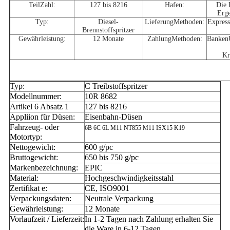
Teil
Zahl
:
127 bis 8216
Hafen:
Die 
Erge
Typ:
Diesel-
Lieferung
Methoden:
Expres
Brennstoffspritzer
Gewährleistung:
12 Monate
Zahlung
Methoden:
Banken
Kr
Typ:
C Treibstoffspritzer
Modellnummer:
10R 8682
Artikel 6 Absatz 1
127 bis 8216
Appliion für Düsen:
Eisenbahn-Düsen
Fahrzeug- oder
6B 6C 6L M11 NT855 M11 ISX15 K19
Motortyp:
Nettogewicht:
600 g/pc
Bruttogewicht:
650 bis 750 g/pc
Markenbezeichnung:
EPIC
Material:
Hochgeschwindigkeitsstahl
Zertifikat e:
CE, ISO9001
Verpackungsdaten:
Neutrale Verpackung
Gewährleistung:
12 Monate
Vorlaufzeit / Lieferzeit:
In 1-2 Tagen nach Zahlung erhalten Sie
die Ware in 6-12 Tagen