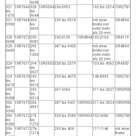
9645
321
10R7666
328
10R5504
236-0953
102 bis 2014
10R2781
bis
bis
1070
9644
321-
10R7668
304
235 bis 5518
mit einer
OR4894
0990
bis
Breite von
3635
nicht mehr
als 20 mm
320-
10R7672
295-
242-0139
10R4844
102-2104
OR4119
0688
9081
320-
10R7672
295
387 bis 9435
mit einer
OR4894
0680
bis
Breite von
1003
nicht mehr
als 20 mm
320-
10R7671
294
10R5503
328 bis 2579
103 bis 4562
OR4300
0677
bis
3027
320
10R7670
293
293 bis 4070
140-8993
10R2781
bis
bis
0670
9515
306
293
267-3360
211 bis 3027
10R0958
bis
bis
9388
9514
306
10R7673
286-
387 bis 9431
10R9003
211 bis 3024
10R0958
bis
4551
9390
306
10R7672
278
328 bis 2580
10R9003
152-3680
10R2780
bis
bis
9380
7275
306
10R7671
278-
293 bis 404
117-1146
mit einer
bis
7274
Breite