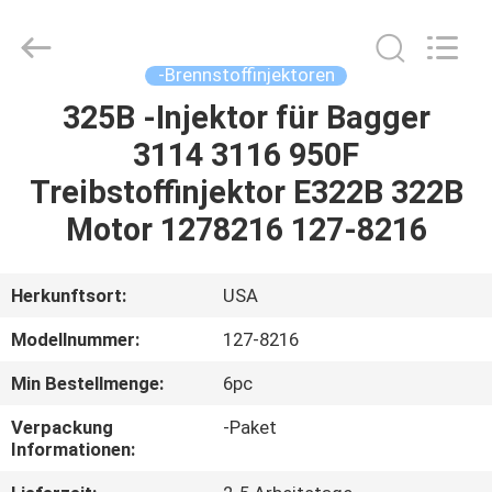
Welben
Auto
Parts
Co.,LTD.
All
-Brennstoffinjektoren
Rights
Reserved.
325B -Injektor für Bagger
HAUS
3114 3116 950F
PRODUKTE
Treibstoffinjektor E322B 322B
Motor 1278216 127-8216
ÜBER
UNS
Herkunftsort:
USA
Modellnummer:
127-8216
FABRIK-
Min Bestellmenge:
6pc
AUSFLUG
Verpackung
-Paket
Informationen:
QUALITÄTSKONTROLLE