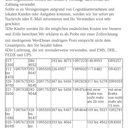
Zahlung versendet.
Sollte es zu Verzögerungen aufgrund von Logistikunternehmen und
lokalen Kunden oder Aufgaben kommen, werden wir Sie sofort per
Nachricht oder E-Mail informieren und Ihr Verständnis wird sehr
geschätzt.
5Die Käufer werden für die möglichen zusätzlichen Kosten wie Steuern
und Zölle berechnet.Wir erklären es als Probe mit einer Zollrechnung
mit niedrigerem WertDieser niedrigere Preis entspricht nicht dem
Gesamtpreis, den Sie bezahlt haben.
6Die Lieferung, die wir normalerweise verwenden, sind EMS, DHL,
FEDX und UPS.
317-
286-
293 bis 4073
10R7223
140-8993
OR9257
2300
4552
212
10R7597
392-
10R5505
236-0957
10R9002
117-0482
OR4331
bis
9047
8470
326-
10R7675
392-
20R1752
387 bis 9436
10R2828
317 bis 5278
20R0055
4700
9045
321-
10R7938
392-
20R1753
387 bis 9438
10R4764
mit einer
mit einer
3600
9044
Breite von
Breite
nicht mehr
von nicht
als 20 mm
mehr als
15 mm
321
10R7667
328
10R5505
387 bis 9437
10R4844
109 bis 5021
10R2781
bis
bis
1080
9647
320-
10R7673
328
10R5503
293 bis 4066
103 bis 4562
OR4300
0690
bis