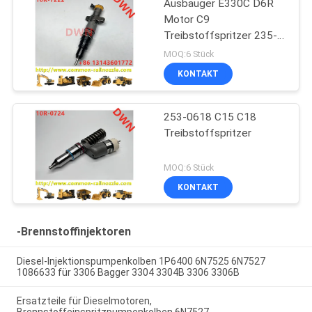
Ausbauger E330C D6R
Motor C9
Treibstoffspritzer 235-
2888 10R7224
MOQ:6 Stück
KONTAKT
253-0618 C15 C18
Treibstoffspritzer
MOQ:6 Stück
KONTAKT
-Brennstoffinjektoren
Diesel-Injektionspumpenkolben 1P6400 6N7525 6N7527
1086633 für 3306 Bagger 3304 3304B 3306 3306B
Ersatzteile für Dieselmotoren,
Brennstoffeinspritzpumpenkolben 6N7527