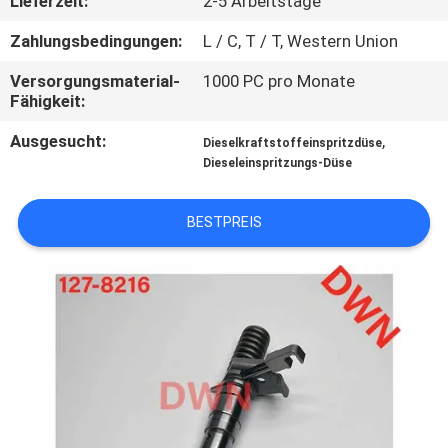
Lieferzeit:
2-5 Arbeitstage
TRETEN
Zahlungsbedingungen:
L / C, T / T, Western Union
SIE
Versorgungsmaterial-
1000 PC pro Monate
Fähigkeit:
MIT
UNS
Ausgesucht:
,
Dieselkraftstoffeinspritzdüse
Dieseleinspritzungs-Düse
IN
VERBINDUNG
BESTPREIS
FORDERN
SIE EIN
ZITAT
SITEMAP