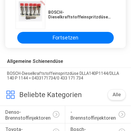
BOSCH-
Dieselkraftstoffeinspritzdüse
DLLA150P1151/DLLA 150 P 1151 =
2437010137/2 437 010 137
Fortsetzen
Allgemeine Schienendüse
BOSCH-Dieselkraftstoffeinspritzdüse DLLA140P1144/DLLA
140 P 1144 = 0433171734/0 433 171 734
Beliebte Kategorien
Alle
Denso-
-
Brennstoffinjektoren
Brennstoffinjektoren
Toyota-
Bosch-