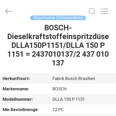
Welben
Auto
Parts
Co.,LTD.
All
Allgemeine Schienendüse
Rights
Reserved.
BOSCH-
HAUS
Dieselkraftstoffeinspritzdüse
PRODUKTE
DLLA150P1151/DLLA 150 P
1151 = 2437010137/2 437 010
ÜBER
137
UNS
Herkunftsort:
Fabrik Bosch Brasilien
FABRIK-
Markenname:
BOSCH
AUSFLUG
Modellnummer:
DLLA 150 P 1151
QUALITÄTSKONTROLLE
Min Bestellmenge:
12 PC