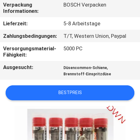
Verpackung
BOSCH Verpacken
Informationen:
TRETEN
SIE
Lieferzeit:
5-8 Arbeitstage
MIT
Zahlungsbedingungen:
T/T, Western Union, Paypal
UNS
Versorgungsmaterial-
5000 PC
IN
Fähigkeit:
VERBINDUNG
Ausgesucht:
,
Düsencommon-Schiene
Brennstoff-Einspritzdüse
FORDERN
BESTPREIS
SIE EIN
ZITAT
SITEMAP