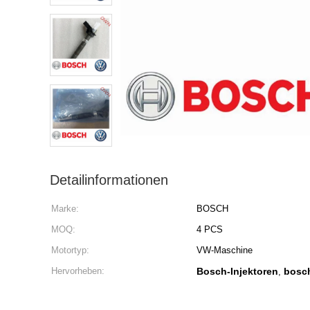
Detailinformationen
Marke:
BOSCH
MOQ:
4 PCS
Motortyp:
VW-Maschine
Hervorheben:
Bosch-Injektoren
bosch
,