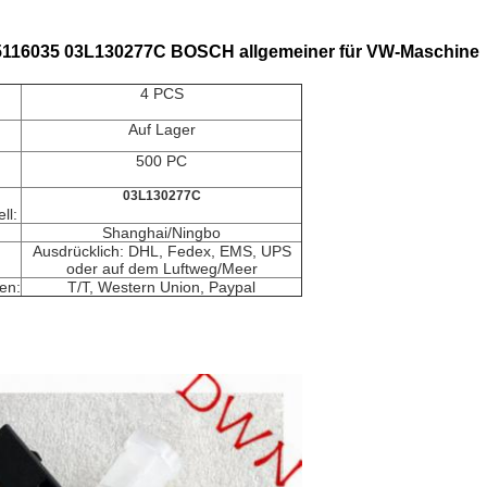
445116035 03L130277C BOSCH allgemeiner für VW-Maschine
4 PCS
Auf Lager
500 PC
03L130277C
ll:
Shanghai/Ningbo
Ausdrücklich: DHL, Fedex, EMS, UPS
oder auf dem Luftweg/Meer
en:
T/T, Western Union, Paypal