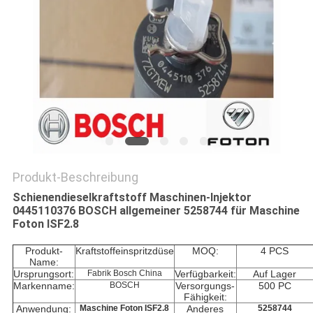
PRIVACY
POLICY
Produkt-Beschreibung
Schienendieselkraftstoff Maschinen-Injektor
0445110376 BOSCH allgemeiner 5258744 für Maschine
Foton ISF2.8
Produkt-
Kraftstoffeinspritzdüse
MOQ:
4 PCS
Name:
Ursprungsort:
Fabrik Bosch China
Verfügbarkeit:
Auf Lager
Markenname:
BOSCH
Versorgungs-
500 PC
Fähigkeit:
Anwendung:
Maschine Foton ISF2.8
Anderes
5258744