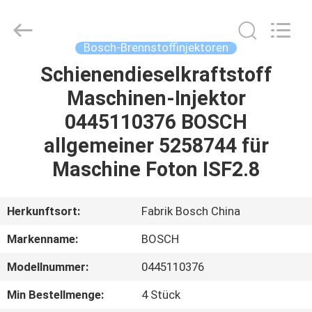
Welben
Auto
Parts
Co.,LTD.
All
Bosch-Brennstoffinjektoren
Rights
Reserved.
Schienendieselkraftstoff
HAUS
Maschinen-Injektor
PRODUKTE
0445110376 BOSCH
allgemeiner 5258744 für
ÜBER
Maschine Foton ISF2.8
UNS
Herkunftsort:
Fabrik Bosch China
FABRIK-
Markenname:
BOSCH
AUSFLUG
Modellnummer:
0445110376
QUALITÄTSKONTROLLE
Min Bestellmenge:
4 Stück