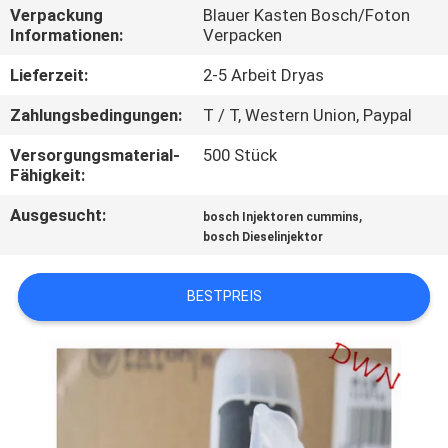
Verpackung
Blauer Kasten Bosch/Foton
Informationen:
Verpacken
TRETEN
SIE
Lieferzeit:
2-5 Arbeit Dryas
MIT
Zahlungsbedingungen:
T / T, Western Union, Paypal
UNS
Versorgungsmaterial-
500 Stück
IN
Fähigkeit:
VERBINDUNG
Ausgesucht:
,
bosch Injektoren cummins
bosch Dieselinjektor
FORDERN
BESTPREIS
SIE EIN
ZITAT
SITEMAP