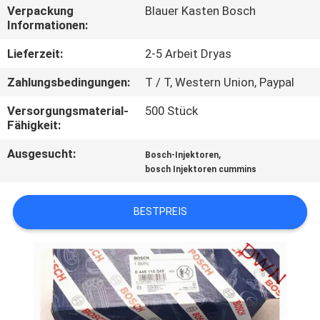
Verpackung
Blauer Kasten Bosch
Informationen:
TRETEN
SIE
Lieferzeit:
2-5 Arbeit Dryas
MIT
Zahlungsbedingungen:
T / T, Western Union, Paypal
UNS
Versorgungsmaterial-
500 Stück
IN
Fähigkeit:
VERBINDUNG
Ausgesucht:
,
Bosch-Injektoren
bosch Injektoren cummins
FORDERN
BESTPREIS
SIE EIN
ZITAT
SITEMAP