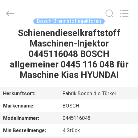
Welben
Auto
Parts
Co.,LTD.
All
Bosch-Brennstoffinjektoren
Rights
Reserved.
Schienendieselkraftstoff
HAUS
Maschinen-Injektor
PRODUKTE
0445116048 BOSCH
allgemeiner 0445 116 048 für
ÜBER
Maschine Kias HYUNDAI
UNS
Herkunftsort:
Fabrik Bosch die Türkei
FABRIK-
Markenname:
BOSCH
AUSFLUG
Modellnummer:
0445116048
QUALITÄTSKONTROLLE
Min Bestellmenge:
4 Stück