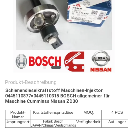
PRIVACY
POLICY
Produkt-Beschreibung
Schienendieselkraftstoff Maschinen-Injektor
0445110877=0445110315 BOSCH allgemeiner für
Maschine Cumminss Nissan ZD30
Produkt-
Kraftstoffeinspritzdüse
MOQ:
4 PCS
Name:
Ursprungsort:
Fabrik Bosch
Verfügbarkeit:
Auf Lager
JAPAN/Chinas/Deutschlands