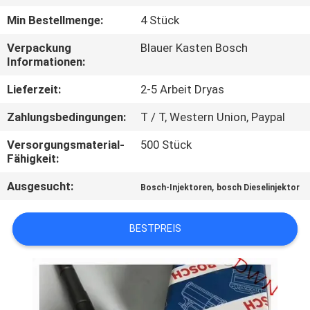
Min Bestellmenge:
4 Stück
TRETEN
Verpackung
Blauer Kasten Bosch
SIE
Informationen:
MIT
Lieferzeit:
2-5 Arbeit Dryas
UNS
Zahlungsbedingungen:
T / T, Western Union, Paypal
IN
VERBINDUNG
Versorgungsmaterial-
500 Stück
Fähigkeit:
Ausgesucht:
,
FORDERN
Bosch-Injektoren
bosch Dieselinjektor
SIE EIN
BESTPREIS
ZITAT
SITEMAP