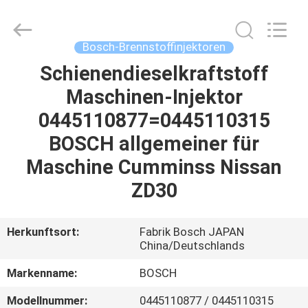
Welben
Auto
Parts
Co.,LTD.
All
Bosch-Brennstoffinjektoren
Rights
Reserved.
Schienendieselkraftstoff
HAUS
Maschinen-Injektor
PRODUKTE
0445110877=0445110315
BOSCH allgemeiner für
ÜBER
Maschine Cumminss Nissan
UNS
ZD30
FABRIK-
Herkunftsort:
Fabrik Bosch JAPAN
China/Deutschlands
AUSFLUG
Markenname:
BOSCH
QUALITÄTSKONTROLLE
Modellnummer:
0445110877 / 0445110315