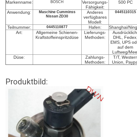
Markenname:
BOSCH
Versorgungs-
500 PC
Fähigkeit:
Anwendung:
Maschine Cumminss
Anderes
0445110315
Nissan ZD30
verfügbares
Modell:
Teilnummer:
0445110877
Hafen:
Shanghai/Nin
Art:
Allgemeine Schienen-
Lieferungs-
Ausdrücklich
Kraftstoffeinspritzdüse
Methoden:
DHL, Fedex
EMS, UPS od
auf dem
Luftweg/Mee
Düse:
Zahlungs-
T/T, Wester
Methoden:
Union, Paypa
Produktbild: