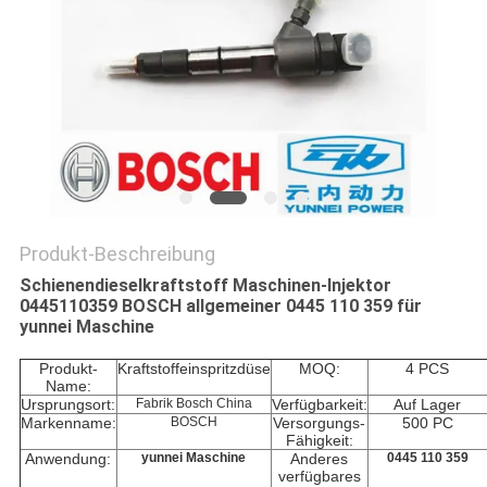
PRIVACY
POLICY
Produkt-Beschreibung
Schienendieselkraftstoff Maschinen-Injektor
0445110359 BOSCH allgemeiner 0445 110 359 für
yunnei Maschine
Produkt-
Kraftstoffeinspritzdüse
MOQ:
4 PCS
Name:
Ursprungsort:
Fabrik Bosch China
Verfügbarkeit:
Auf Lager
Markenname:
BOSCH
Versorgungs-
500 PC
Fähigkeit:
Anwendung:
yunnei Maschine
Anderes
0445 110 359
verfügbares