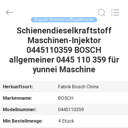
Welben
Auto
Parts
Co.,LTD.
All
Bosch-Brennstoffinjektoren
Rights
Reserved.
Schienendieselkraftstoff
HAUS
Maschinen-Injektor
PRODUKTE
0445110359 BOSCH
allgemeiner 0445 110 359 für
ÜBER
yunnei Maschine
UNS
Herkunftsort:
Fabrik Bosch China
FABRIK-
Markenname:
BOSCH
AUSFLUG
Modellnummer:
0445110359
QUALITÄTSKONTROLLE
Min Bestellmenge:
4 Stück