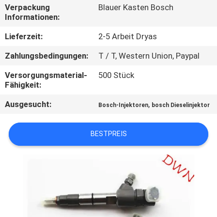
Verpackung
Blauer Kasten Bosch
Informationen:
TRETEN
SIE
Lieferzeit:
2-5 Arbeit Dryas
MIT
Zahlungsbedingungen:
T / T, Western Union, Paypal
UNS
Versorgungsmaterial-
500 Stück
IN
Fähigkeit:
VERBINDUNG
Ausgesucht:
,
Bosch-Injektoren
bosch Dieselinjektor
FORDERN
BESTPREIS
SIE EIN
ZITAT
SITEMAP