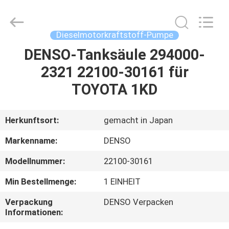
Welben
Auto
Parts
Co.,LTD.
All
Dieselmotorkraftstoff-Pumpe
Rights
Reserved.
DENSO-Tanksäule 294000-
HAUS
2321 22100-30161 für
PRODUKTE
TOYOTA 1KD
ÜBER
Herkunftsort:
gemacht in Japan
UNS
Markenname:
DENSO
Modellnummer:
22100-30161
FABRIK-
Min Bestellmenge:
1 EINHEIT
AUSFLUG
Verpackung
DENSO Verpacken
Informationen:
QUALITÄTSKONTROLLE