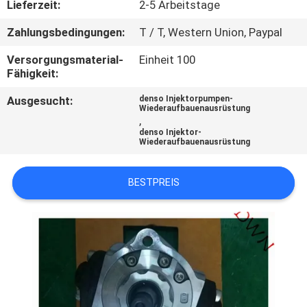
Lieferzeit:
2-5 Arbeitstage
TRETEN
Zahlungsbedingungen:
T / T, Western Union, Paypal
SIE
Versorgungsmaterial-
Einheit 100
MIT
Fähigkeit:
UNS
Ausgesucht:
denso Injektorpumpen-
Wiederaufbauenausrüstung
IN
,
denso Injektor-
VERBINDUNG
Wiederaufbauenausrüstung
BESTPREIS
FORDERN
SIE EIN
ZITAT
SITEMAP