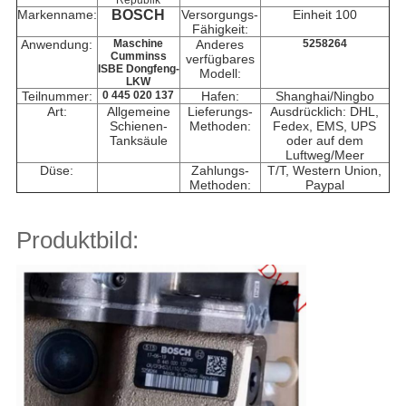
Republik
Markenname:
BOSCH
Versorgungs-
Einheit 100
Fähigkeit:
Anwendung:
Maschine
Anderes
5258264
Cumminss
verfügbares
ISBE Dongfeng-
Modell:
LKW
Teilnummer:
0 445 020 137
Hafen:
Shanghai/Ningbo
Art:
Allgemeine
Lieferungs-
Ausdrücklich: DHL,
Schienen-
Methoden:
Fedex, EMS, UPS
Tanksäule
oder auf dem
Luftweg/Meer
Düse:
Zahlungs-
T/T, Western Union,
Methoden:
Paypal
Produktbild: