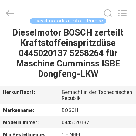
Welben
Auto
Parts
Co.,LTD.
All
Dieselmotorkraftstoff-Pumpe
Rights
Reserved.
Dieselmotor BOSCH zerteilt
HAUS
Kraftstoffeinspritzdüse
PRODUKTE
0445020137 5258264 für
Maschine Cumminss ISBE
ÜBER
Dongfeng-LKW
UNS
Herkunftsort:
Gemacht in der Tschechischen
Republik
FABRIK-
AUSFLUG
Markenname:
BOSCH
Modellnummer:
0445020137
QUALITÄTSKONTROLLE
Min Bestellmenge:
1 EINHEIT