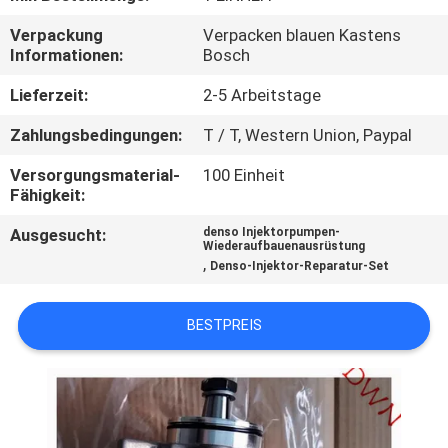
Verpackung
Verpacken blauen Kastens
TRETEN
Informationen:
Bosch
SIE
Lieferzeit:
2-5 Arbeitstage
MIT
Zahlungsbedingungen:
T / T, Western Union, Paypal
UNS
IN
Versorgungsmaterial-
100 Einheit
Fähigkeit:
VERBINDUNG
Ausgesucht:
denso Injektorpumpen-
Wiederaufbauenausrüstung
,
Denso-Injektor-Reparatur-Set
FORDERN
SIE EIN
BESTPREIS
ZITAT
SITEMAP