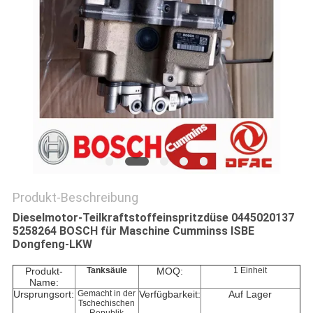
PRIVACY
POLICY
Produkt-Beschreibung
Dieselmotor-Teilkraftstoffeinspritzdüse 0445020137
5258264 BOSCH für Maschine Cumminss ISBE
Dongfeng-LKW
Produkt-
Tanksäule
MOQ:
1 Einheit
Name:
Ursprungsort:
Gemacht in der
Verfügbarkeit:
Auf Lager
Tschechischen